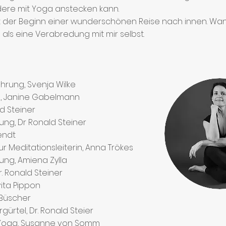
dere mit Yoga anstecken kann.
st der Beginn einer wunderschönen Reise nach innen. Wa
s als eine Verabredung mit mir selbst.
ührung, Svenja Wilke
ga, Janine Gabelmann
d Steiner
ung, Dr Ronald Steiner
rendt
zur Meditationsleiterin, Anna Trökes
dung, Amiena Zylla
r. Ronald Steiner
vita Pippon
o Büscher
rgürtel, Dr. Ronald Steier
es Yoga, Susanne von Somm