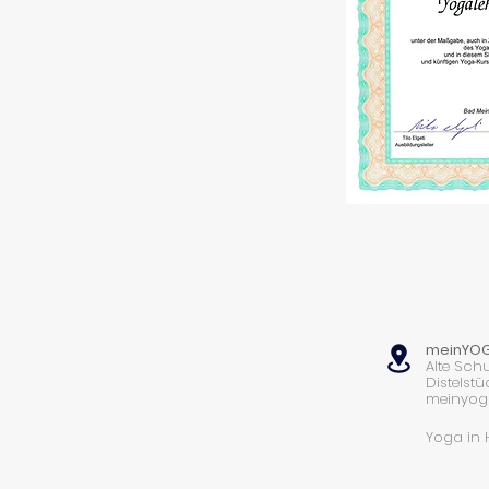
meinYO
Alte Schu
Distelstü
meinyog
Yoga in