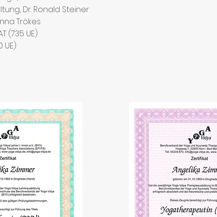
ltung, Dr. Ronald Steiner
Anna Trökes
AT (735 UE)
0 UE)