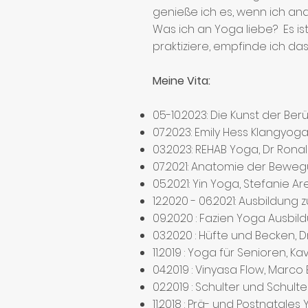
genieße ich es, wenn ich an
Was ich an Yoga liebe? Es i
praktiziere, empfinde ich da
Meine Vita:
05-10.2023: Die Kunst der Ber
07.2023: Emily Hess Klangyo
03.2023: REHAB Yoga, Dr Ronal
07.2021: Anatomie der Beweg
05.2021: Yin Yoga, Stefanie A
12.2020 - 06.2021: Ausbildung 
09.2020 : Fazien Yoga Ausbil
03.2020 : Hüfte und Becken, D
11.2019 : Yoga für Senioren, Ka
04.2019 : Vinyasa Flow, Marc
02.2019 : Schulter und Schulte
11.2018 : Prä- und Postnatal