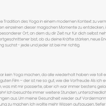
lte Tradition des Yoga in einem modernen Kontext zu vermi
eden einzelnen dieser magischen Momente zu entdecken, i
esonderer Ort, an dem du dir Zeit nur für dich selbst ne
rtgeschrittener bist, ob du deine Kräfte stärken, neue E
suchst - jede und jeder ist bei mir richtig.
ar kein Yoga machen, da alle wiederholt haben wie toll es i
uten Film – der ist nie so gut, wie die Vorfreude. Als ich e
, was mit mir passierte, aber ich war immer bestens gelau
ehr! Ich besuchte immer weitere Stunden, unterschiedlich
ungen aus. Um meine Gesundheit wieder auf Vordermann z
dung zu machen. Ich wollte mehr Wissen aufsaugen, tiefe