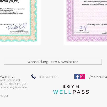
Anmeldung zum Newsletter
GAzimmer
0178 2880386
/meinYOG
le Distelstück
ck 42,
58135 Hagen
azimmer@web.de
 Hagen