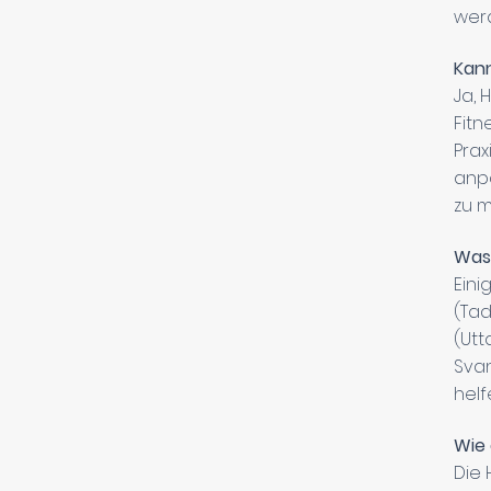
werd
Kann
Ja, 
Fitn
Prax
anp
zu m
Was 
Eini
(Tad
(Ut
Svan
helf
Wie 
Die 