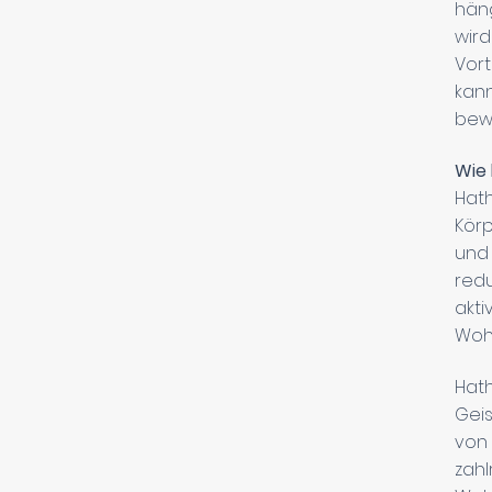
häng
wird
Vort
kann
bewi
Wie 
Hath
Körp
und 
redu
akti
Wohl
Hath
Geis
von
zahl