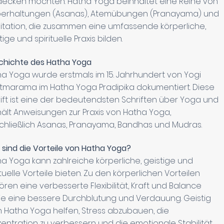
decken möchten. Hatha Yoga beinhaltet eine Reihe von
perhaltungen (Asanas), Atemübungen (Pranayama) und
tation, die zusammen eine umfassende körperliche,
tige und spirituelle Praxis bilden.
chichte des Hatha Yoga
a Yoga wurde erstmals im 15. Jahrhundert von Yogi
tmarama im Hatha Yoga Pradipika dokumentiert. Diese
ift ist eine der bedeutendsten Schriften über Yoga und
ält Anweisungen zur Praxis von Hatha Yoga,
chließlich Asanas, Pranayama, Bandhas und Mudras.
sind die Vorteile von Hatha Yoga?
a Yoga kann zahlreiche körperliche, geistige und
ituelle Vorteile bieten. Zu den körperlichen Vorteilen
ren eine verbesserte Flexibilität, Kraft und Balance
e eine bessere Durchblutung und Verdauung. Geistig
 Hatha Yoga helfen, Stress abzubauen, die
entration zu verbessern und die emotionale Stabilität