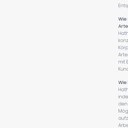
Ents
Wie 
Art
Hath
konz
Körp
Arte
mit 
Kund
Wie 
Hath
ind
den 
Mögl
aufz
Arb