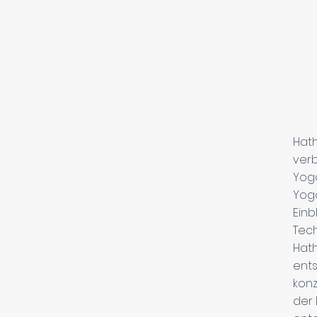
Hath
verb
Yoga
Yoga
Einb
Tec
Hath
ents
konz
der