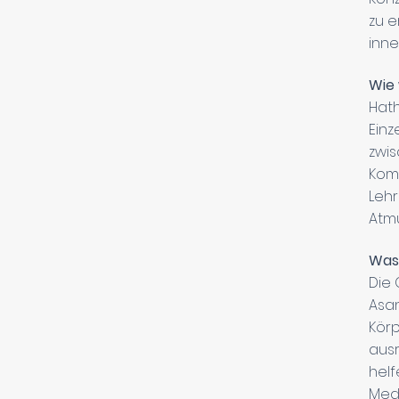
zu e
inne
Wie 
Hath
Einz
zwis
Komb
Lehr
Atmu
Was 
Die
Asan
Körp
ausr
helf
Medi