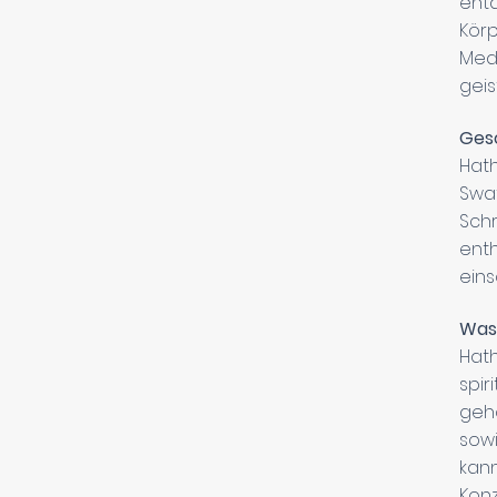
ent
Kör
Medi
geis
Ges
Hath
Swa
Schr
enth
eins
Was 
Hath
spir
gehö
sowi
kann
Konz